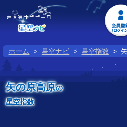
ホーム
星空ナビ
星空指数
矢の原高原
の
星空指数