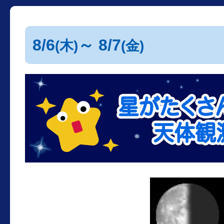
8/6
～ 8/7
(木)
(金)