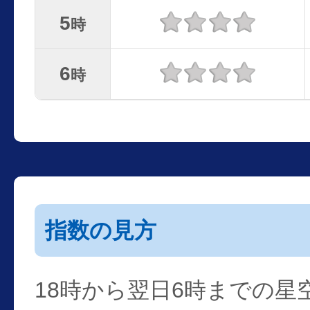
5
時
6
時
指数の見方
18時から翌日6時までの星