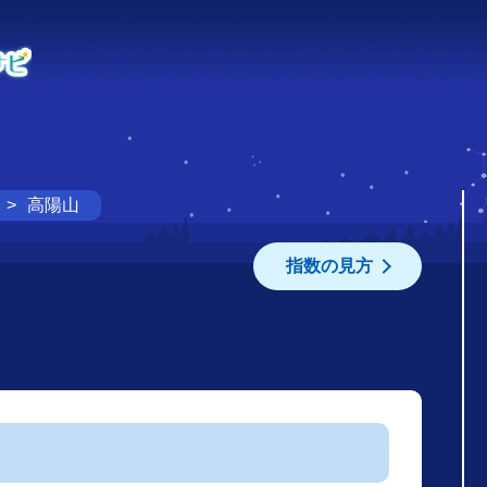
高陽山
指数の見方