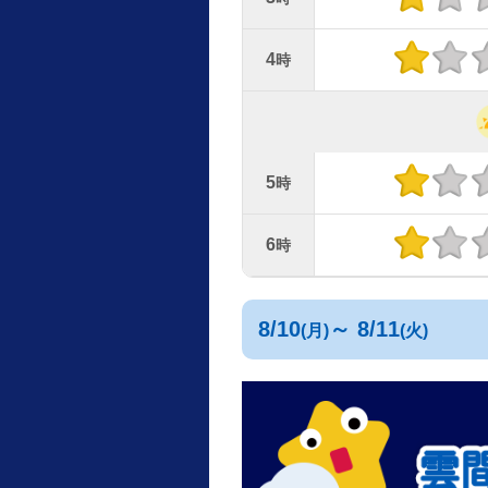
4
時
5
時
6
時
8/10
～ 8/11
(月)
(火)