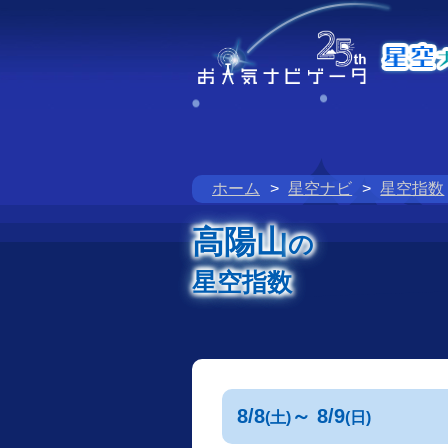
ホーム
星空ナビ
星空指数
高陽山
の
星空指数
8/8
～ 8/9
(土)
(日)