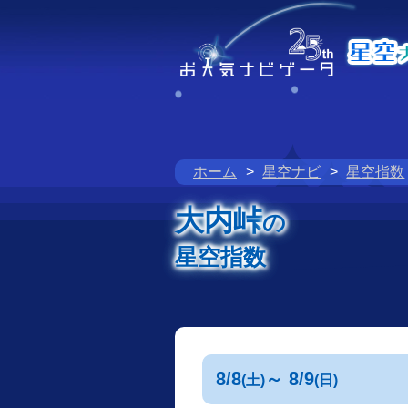
ホーム
星空ナビ
星空指数
大内峠
の
星空指数
8/8
～ 8/9
(土)
(日)