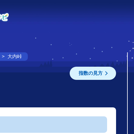
大内峠
指数の見方