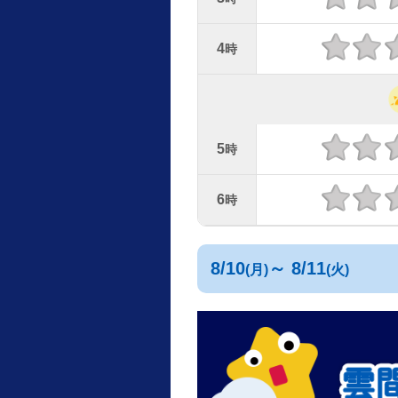
4
時
5
時
6
時
8/10
～ 8/11
(月)
(火)