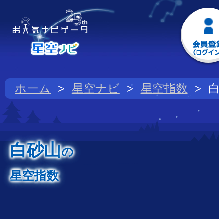
ホーム
星空ナビ
星空指数
白砂山
の
星空指数