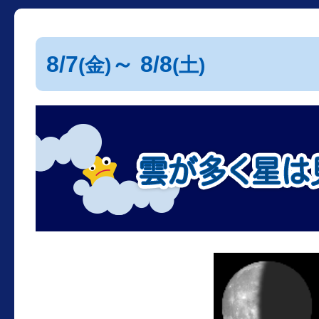
8/7
～ 8/8
(金)
(土)