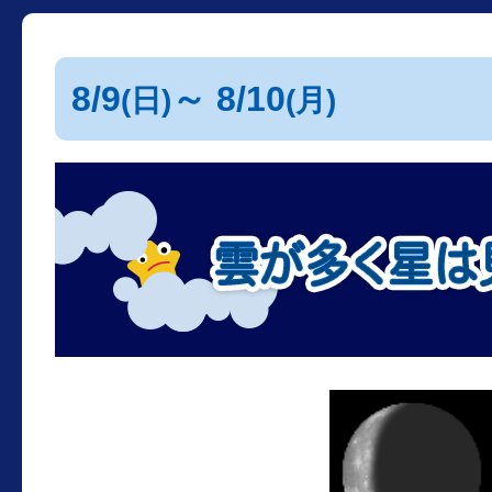
8/9
～ 8/10
(日)
(月)