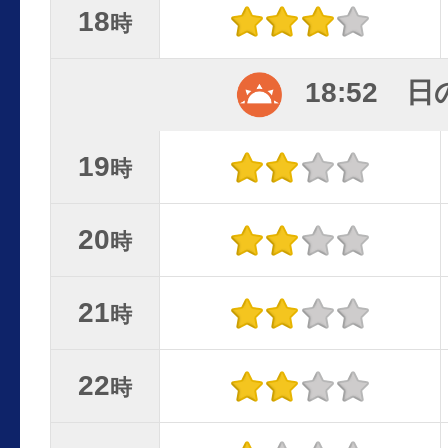
18
時
18:52 
19
時
20
時
21
時
22
時