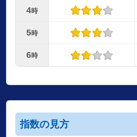
4
時
5
時
6
時
指数の見方