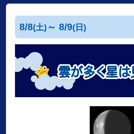
8/8
～ 8/9
(土)
(日)