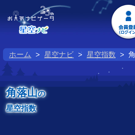
ホーム
星空ナビ
星空指数
角落山
の
星空指数