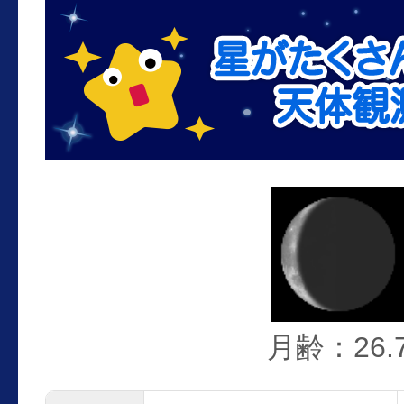
月齢：26.