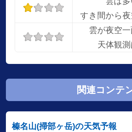
雲は多
すき間から夜
雲が夜空一
天体観測
関連コンテ
榛名山(掃部ヶ岳)の天気予報