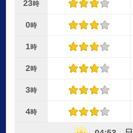
23
時
0
時
1
時
2
時
3
時
4
時
04:53 