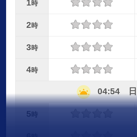
1
時
2
時
3
時
4
時
04:54 
5
時
6
時