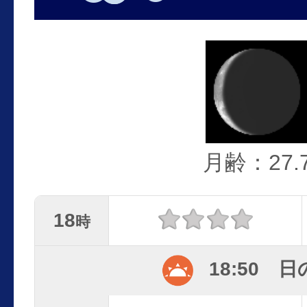
月齢：27.
18
時
18:50 