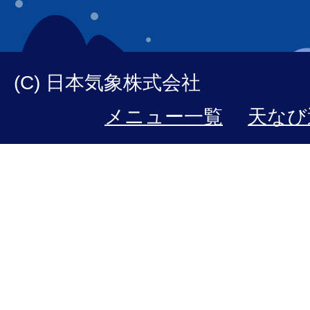
(C) 日本気象株式会社
メニュー一覧
天なび