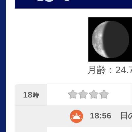
月齢：24.
18
時
18:56 