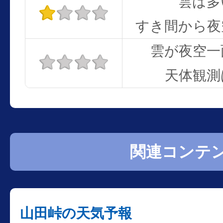
雲は多
すき間から夜
雲が夜空一
天体観測
関連コンテ
山田峠の天気予報