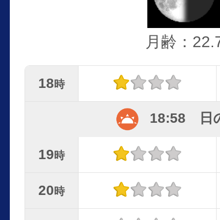
月齢：22.
18
時
18:58 
19
時
20
時