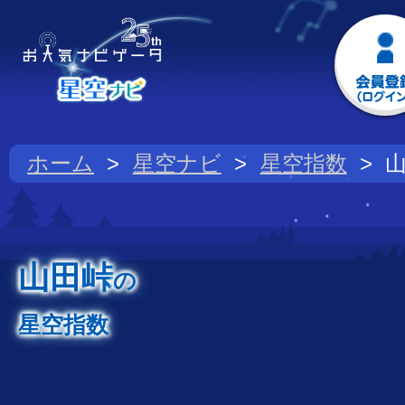
ホーム
星空ナビ
星空指数
山田峠
の
星空指数