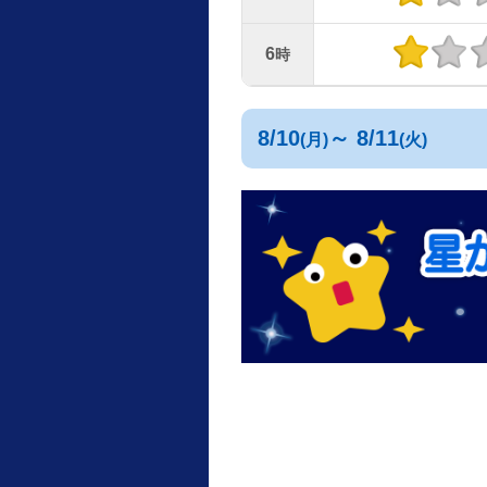
6
時
8/10
～ 8/11
(月)
(火)