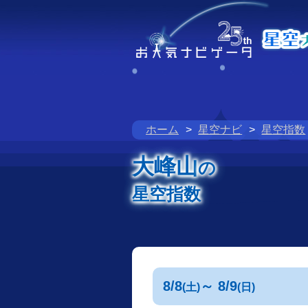
ホーム
星空ナビ
星空指数
大峰山
の
星空指数
8/8
～ 8/9
(土)
(日)