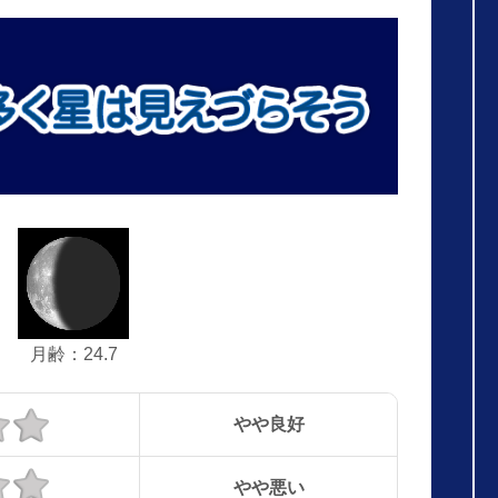
月齢：24.7
やや良好
やや悪い