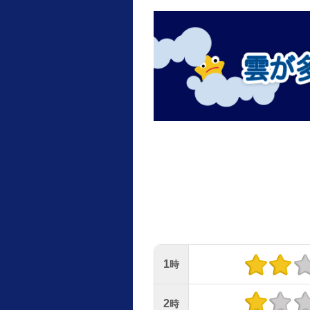
1
時
2
時