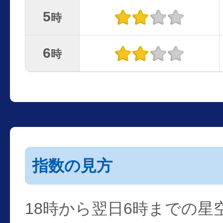
5
時
6
時
指数の見方
18時から翌日6時までの星