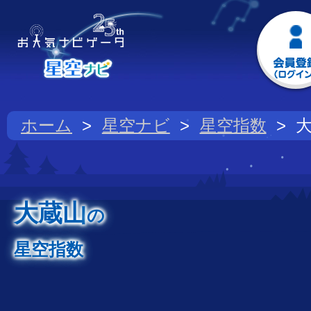
ホーム
星空ナビ
星空指数
大蔵山
の
星空指数