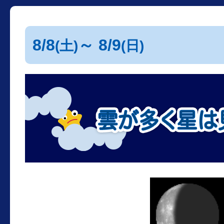
8/8
～ 8/9
(土)
(日)