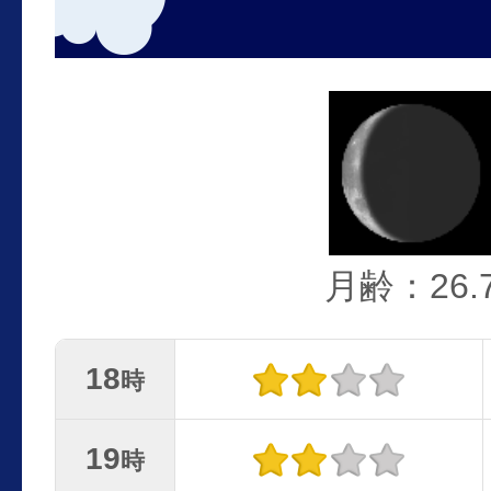
月齢：26.
18
時
19
時