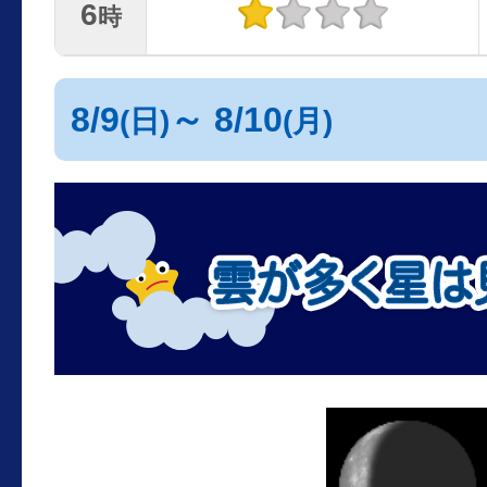
6
時
8/9
～ 8/10
(日)
(月)