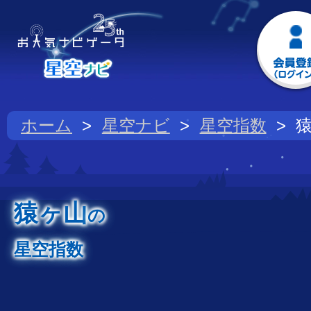
ホーム
星空ナビ
星空指数
猿ヶ山
の
星空指数