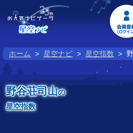
ホーム
星空ナビ
星空指数
野谷荘司山
の
星空指数