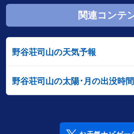
関連コンテ
野谷荘司山の天気予報
野谷荘司山の太陽･月の出没時間