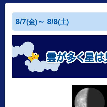
8/7
～ 8/8
(金)
(土)