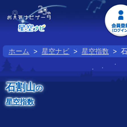
ホーム
星空ナビ
星空指数
石割山
の
星空指数