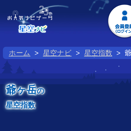
ホーム
星空ナビ
星空指数
爺ヶ岳
の
星空指数