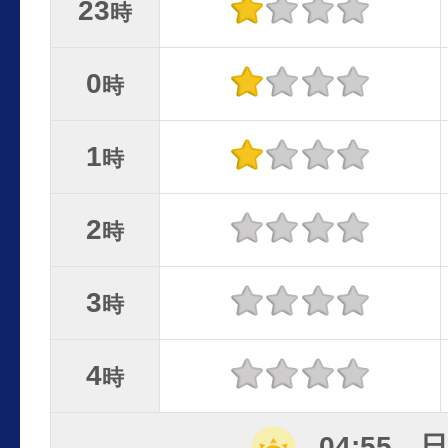
23
時
0
時
1
時
2
時
3
時
4
時
04:55 