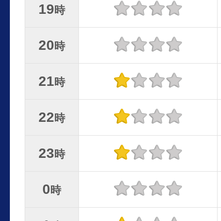
19
時
20
時
21
時
22
時
23
時
0
時