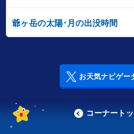
爺ヶ岳の太陽･月の出没時間
お天気ナビゲータ
コーナート