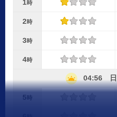
1
時
2
時
3
時
4
時
04:56 
5
時
6
時