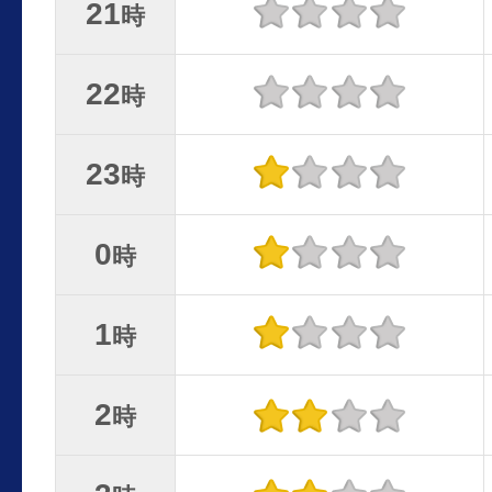
21
時
22
時
23
時
0
時
1
時
2
時