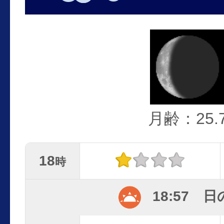
月齢：25.
18
時
18:57 