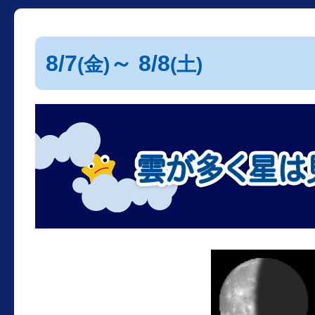
8/7
～ 8/8
(金)
(土)