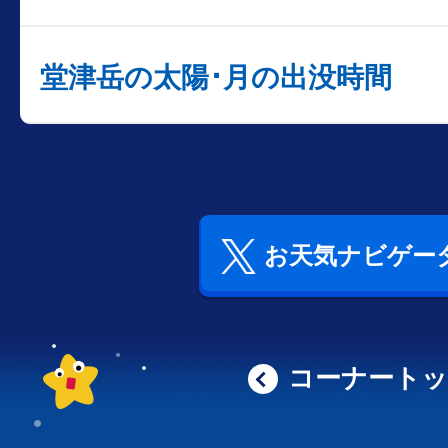
堂津岳の太陽･月の出没時間
お天気ナビゲータ
コーナート