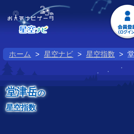
ホーム
星空ナビ
星空指数
堂津岳
の
星空指数