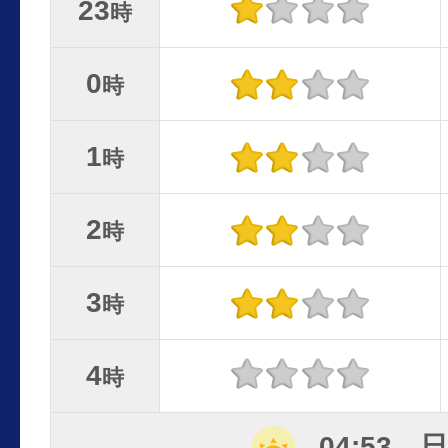
23
時
0
時
1
時
2
時
3
時
4
時
04:53 