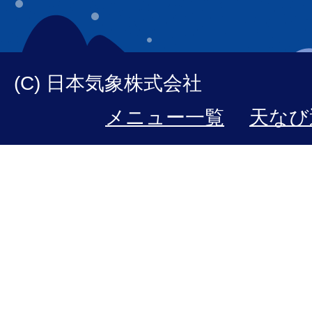
(C) 日本気象株式会社
メニュー一覧
天なび