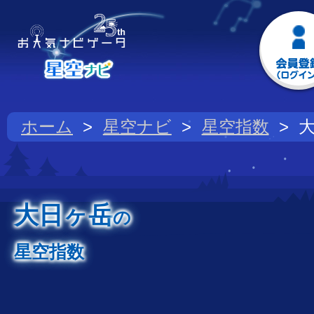
ホーム
星空ナビ
星空指数
大日ヶ岳
の
星空指数