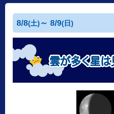
8/8
～ 8/9
(土)
(日)