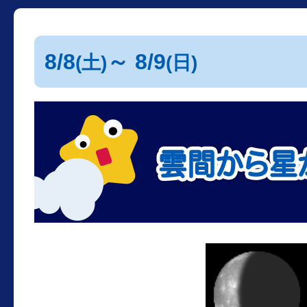
8/8
～ 8/9
(土)
(日)