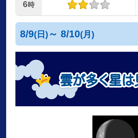
6
時
8/9
～ 8/10
(日)
(月)