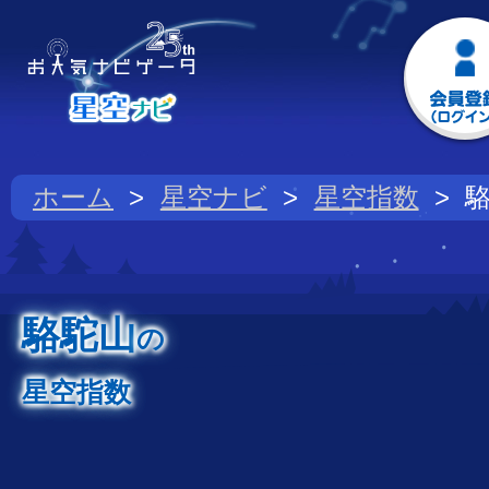
ホーム
星空ナビ
星空指数
駱駝山
の
星空指数