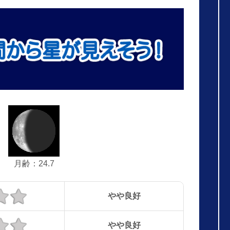
月齢：24.7
やや良好
やや良好