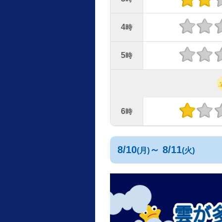
4
時
5
時
6
時
8/10
～ 8/11
(月)
(火)