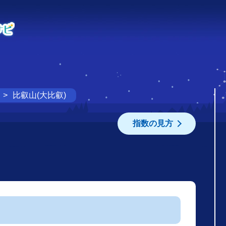
比叡山(大比叡)
指数の見方