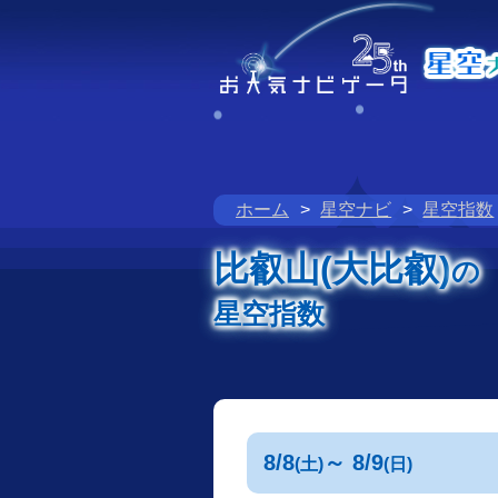
ホーム
星空ナビ
星空指数
比叡山(大比叡)
の
星空指数
8/8
～ 8/9
(土)
(日)