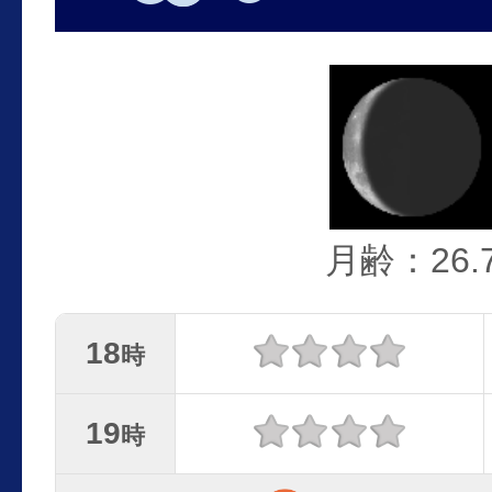
月齢：26.
18
時
19
時