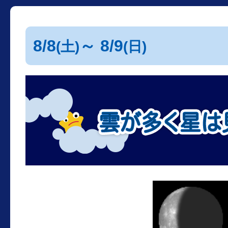
8/8
～ 8/9
(土)
(日)