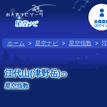
ホーム
星空ナビ
星空指数
江
江代山(津野岳)
の
星空指数