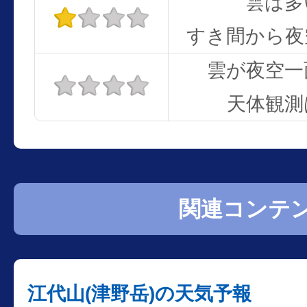
雲は多
すき間から夜
雲が夜空一
天体観測
関連コンテ
江代山(津野岳)の天気予報