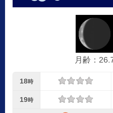
月齢：26.
18
時
19
時