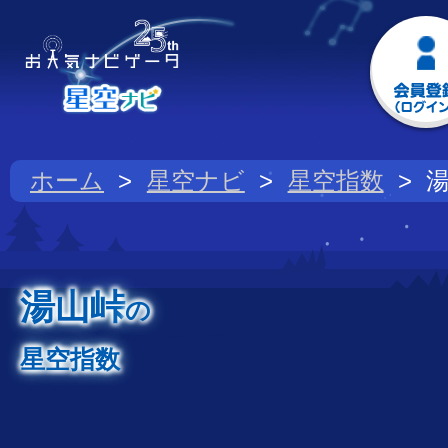
ホーム
星空ナビ
星空指数
湯山峠
の
星空指数