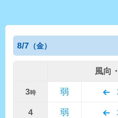
8/7
（金）
風向
3
弱
時
4
弱