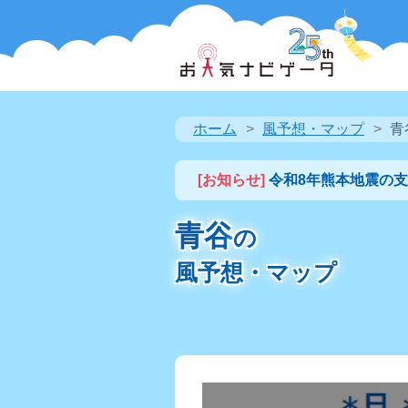
ホーム
風予想・マップ
青
[お知らせ]
令和8年熊本地震の
青谷
の
風予想・マップ