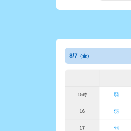
8/7
（金）
15
弱
時
16
弱
17
弱