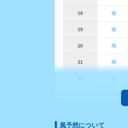
18
弱
19
弱
20
弱
21
弱
22
弱
風予想について