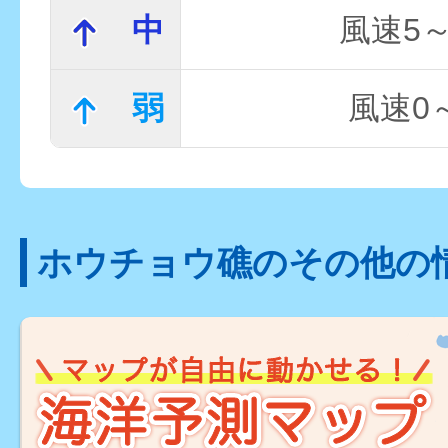
中
風速5～
弱
風速0～
ホウチョウ礁のその他の