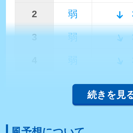
2
弱
3
弱
4
弱
続きを見
風予想について