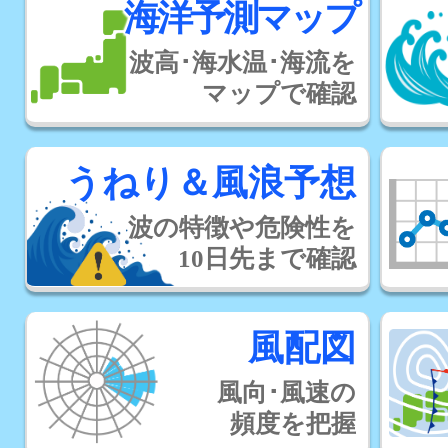
海洋予測マップ
波高･海水温･海流を
マップで確認
うねり＆風浪予想
波の特徴や危険性を
10日先まで確認
風配図
風向･風速の
頻度を把握