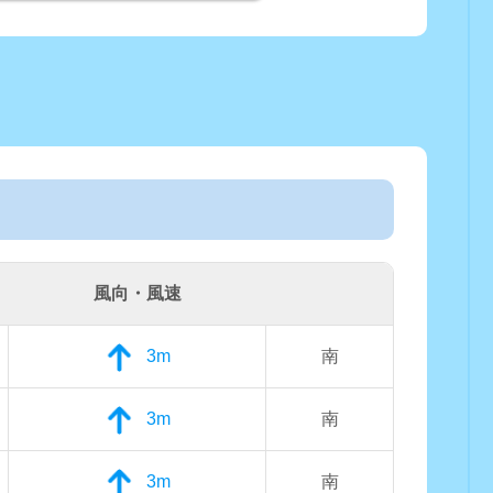
風向・風速
3m
南
3m
南
3m
南