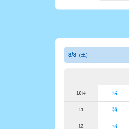
8/8
（土）
10
弱
時
11
弱
12
弱