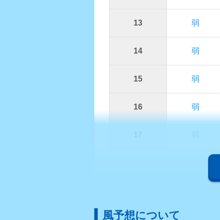
13
弱
14
弱
15
弱
16
弱
17
弱
風予想について