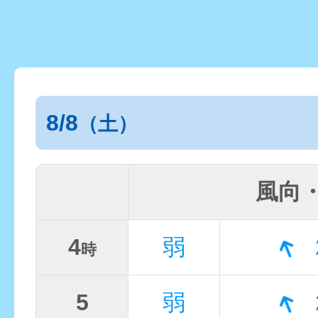
8/8
（土）
風向
4
弱
時
5
弱