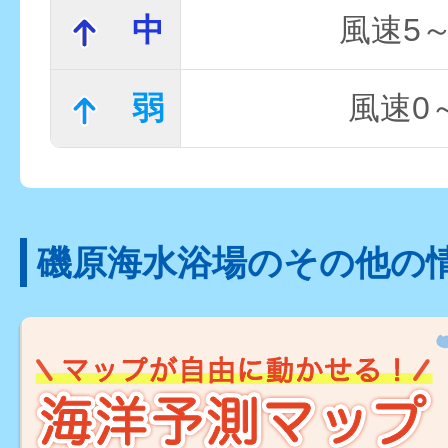
中
風速5～
弱
風速0～
磯原海水浴場のその他の