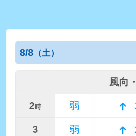
8/8
（土）
風向
2
弱
時
3
弱