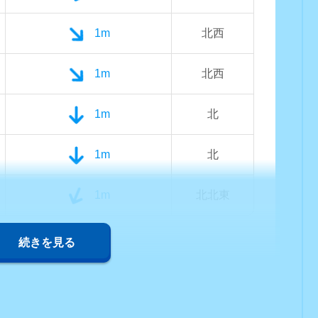
1m
北西
1m
北西
1m
北
1m
北
1m
北北東
続きを見る