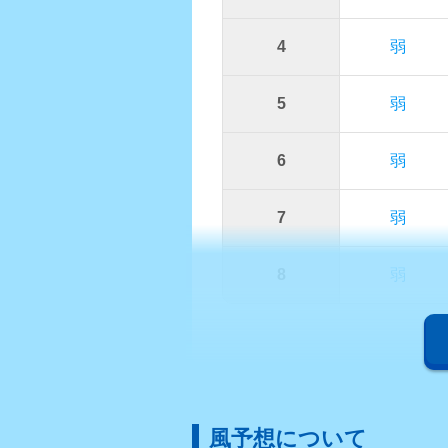
4
弱
5
弱
6
弱
7
弱
8
弱
風予想について