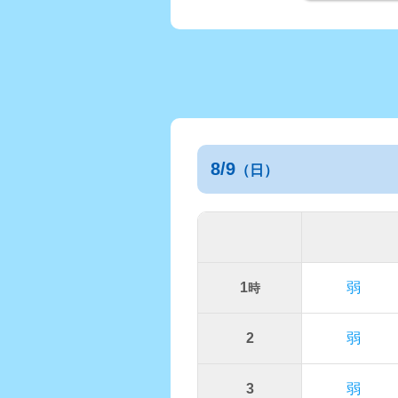
8/9
（日）
1
弱
時
2
弱
3
弱