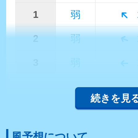
1
弱
2
弱
3
弱
続きを見
風予想について