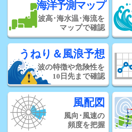
海洋予測マップ
波高･海水温･海流を
マップで確認
うねり＆風浪予想
波の特徴や危険性を
10日先まで確認
風配図
風向･風速の
頻度を把握