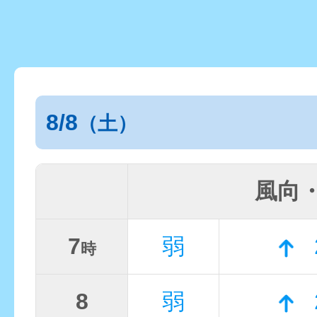
8/8
（土）
風向
7
弱
時
8
弱