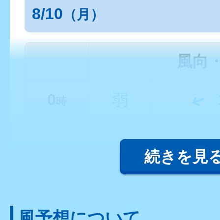
8/10
（月）
風向
0
弱
時
続きを見
風予想について