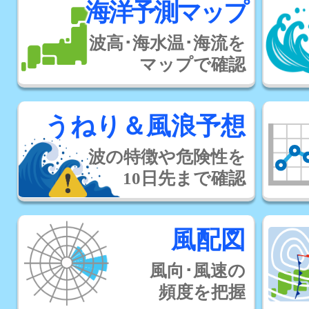
海洋予測マップ
波高･海水温･海流を
マップで確認
うねり＆風浪予想
波の特徴や危険性を
10日先まで確認
風配図
風向･風速の
頻度を把握