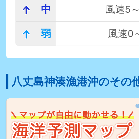
中
風速5～
弱
風速0～
八丈島神湊漁港沖のその