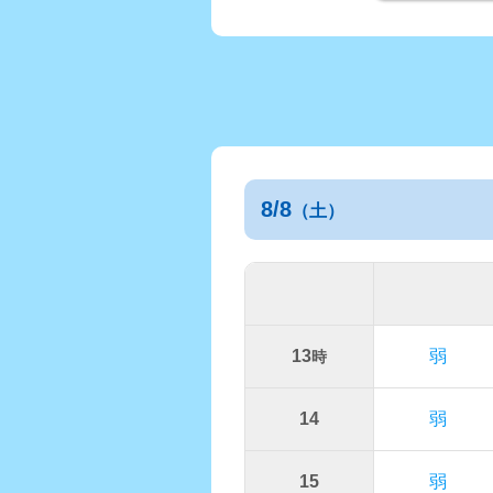
8/8
（土）
13
弱
時
14
弱
15
弱