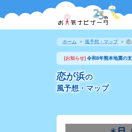
ホーム
風予想・マップ
恋
[お知らせ]
令和8年熊本地震の
恋が浜
の
風予想・マップ