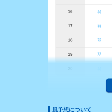
16
弱
17
弱
18
弱
19
弱
20
弱
風予想について