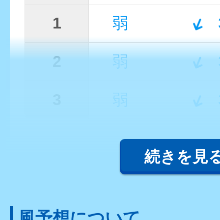
1
弱
2
弱
3
弱
続きを見
風予想について