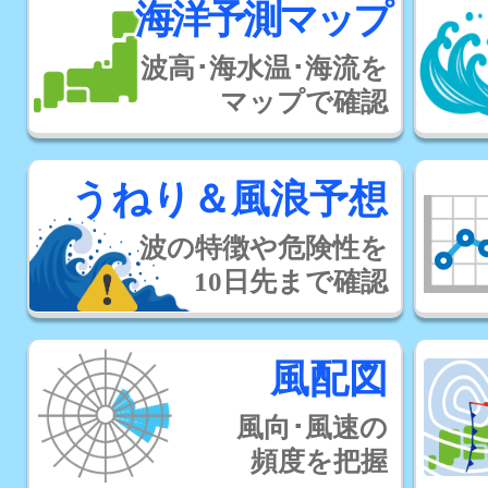
海洋予測マップ
波高･海水温･海流を
マップで確認
うねり＆風浪予想
波の特徴や危険性を
10日先まで確認
風配図
風向･風速の
頻度を把握