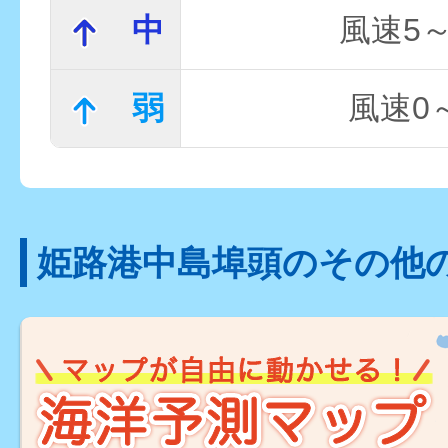
中
風速5～
弱
風速0～
姫路港中島埠頭のその他