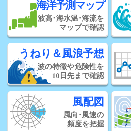
海洋予測マップ
波高･海水温･海流を
マップで確認
うねり＆風浪予想
波の特徴や危険性を
10日先まで確認
風配図
風向･風速の
頻度を把握