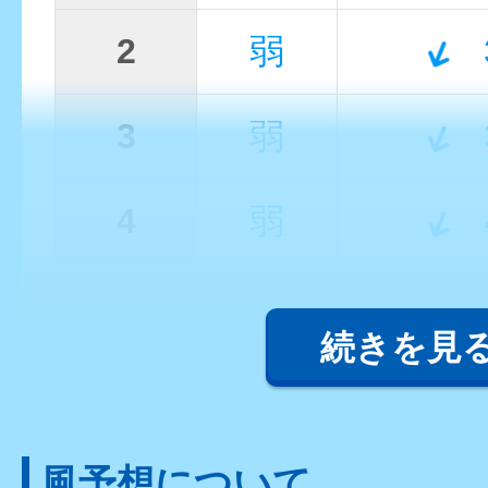
2
弱
3
弱
4
弱
続きを見
風予想について