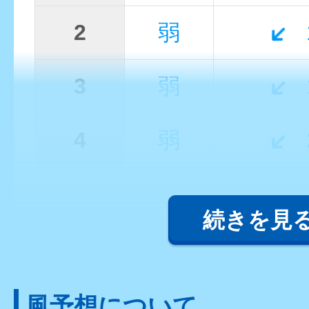
2
弱
3
弱
4
弱
続きを見
風予想について