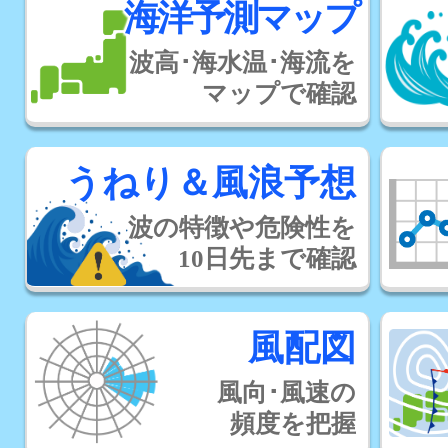
海洋予測マップ
波高･海水温･海流を
マップで確認
うねり＆風浪予想
波の特徴や危険性を
10日先まで確認
風配図
風向･風速の
頻度を把握