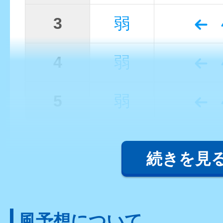
3
弱
4
弱
5
弱
続きを見
風予想について