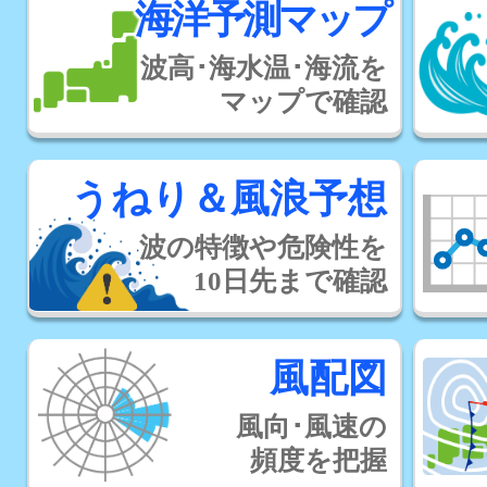
海洋予測マップ
波高･海水温･海流を
マップで確認
うねり＆風浪予想
波の特徴や危険性を
10日先まで確認
風配図
風向･風速の
頻度を把握