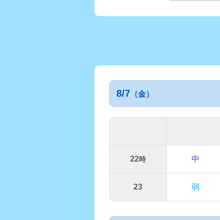
8/7
（金）
22
中
時
23
弱