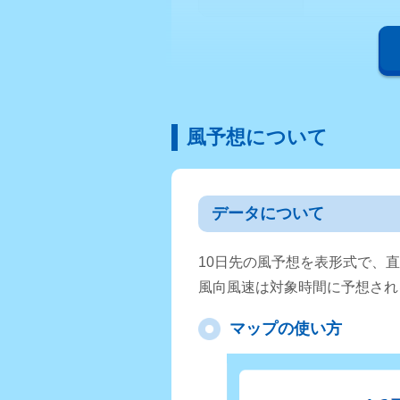
風予想について
データについて
10日先の風予想を表形式で、
風向風速は対象時間に予想され
マップの使い方