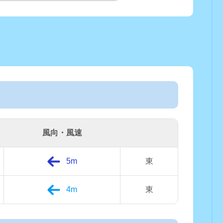
風向・風速
5m
東
4m
東