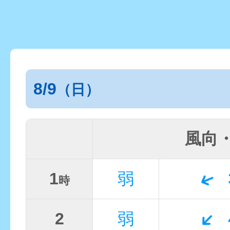
8/9
（日）
風向
1
弱
時
2
弱