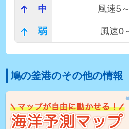
中
風速5～
弱
風速0～
鳩の釜港のその他の情報