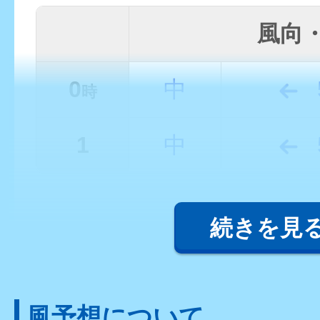
風向
0
中
時
1
中
続きを見
風予想について