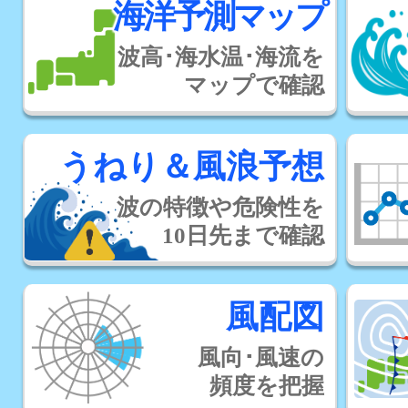
海洋予測マップ
波高･海水温･海流を
マップで確認
うねり＆風浪予想
波の特徴や危険性を
10日先まで確認
風配図
風向･風速の
頻度を把握