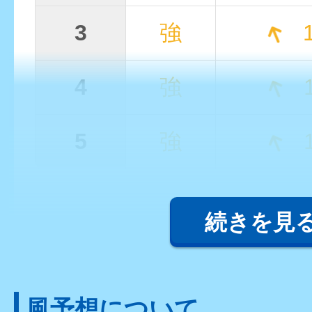
3
強
1
4
強
1
5
強
1
続きを見
風予想について