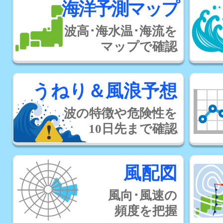
海洋予測マップ
波高･海水温･海流を
マップで確認
うねり＆風浪予想
波の特徴や危険性を
10日先まで確認
風配図
風向･風速の
頻度を把握