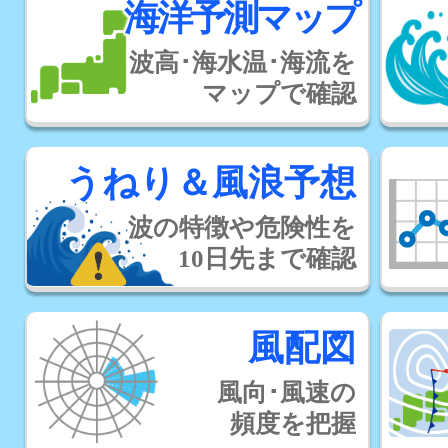
海洋予測マップ
波高･海水温･海流を
マップで確認
うねり＆風浪予想
波の特徴や危険性を
10日先まで確認
風配図
風向･風速の
頻度を把握