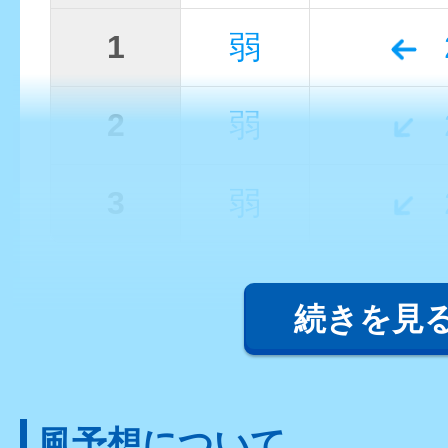
1
弱
2
弱
3
弱
続きを見
風予想について