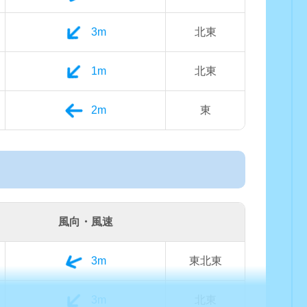
3m
北東
1m
北東
2m
東
風向・風速
3m
東北東
3m
北東