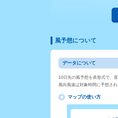
風予想について
データについて
10日先の風予想を表形式で、
風向風速は対象時間に予想され
マップの使い方