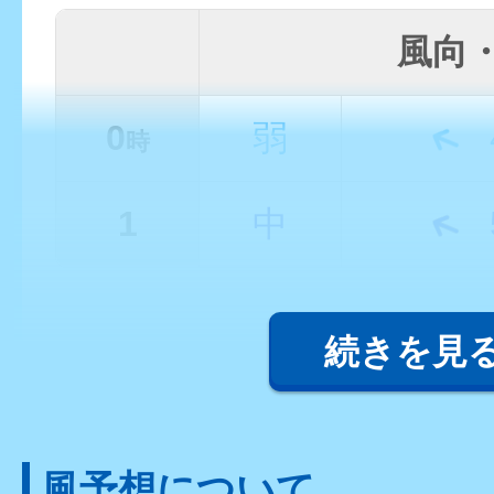
風向
0
弱
時
1
中
続きを見
風予想について