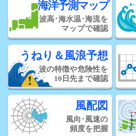
海洋予測マップ
波高･海水温･海流を
マップで確認
うねり＆風浪予想
波の特徴や危険性を
10日先まで確認
風配図
風向･風速の
頻度を把握