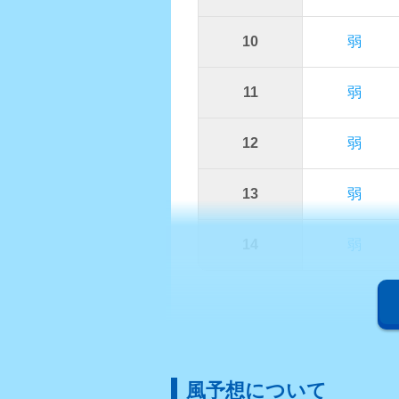
10
弱
11
弱
12
弱
13
弱
14
弱
風予想について