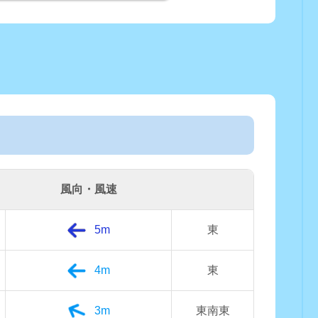
風向・風速
5m
東
4m
東
3m
東南東