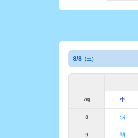
8/8
（土）
7
中
時
8
弱
9
弱