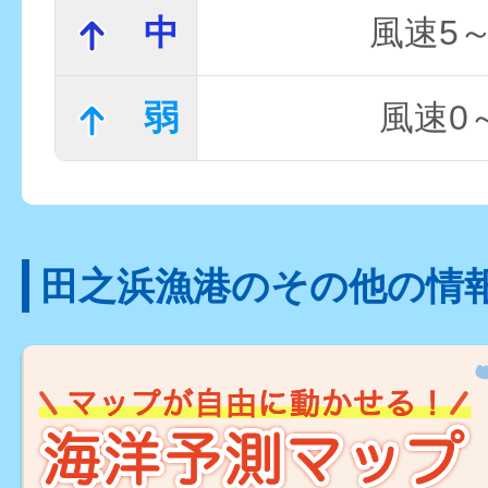
中
風速5～
弱
風速0～
田之浜漁港のその他の情