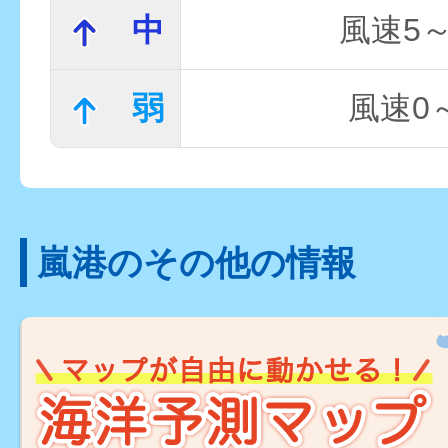
中
風速5～
弱
風速0～
嵐港のその他の情報